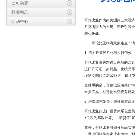
公司动态
行业动态
哥伦比亚作为南美洲第三大经济体
活动中心
片充满潜力的市场，正吸引着全
核心挑战。
一、哥伦比亚物流政策难点：清
1. 清关政策碎片化与执行低效
哥伦比亚海关对进口商品的监管
进口许可证（如药品、化妆品等
埃纳文图拉港滞留28天，最终
更棘手的是，哥伦比亚海关的“
申报不实，被哥伦比亚税务局处
2. 税费结构复杂，隐性成本高
哥伦比亚的进口税费体系包含关税
+关税为基数计算）。若货值10
此外，哥伦比亚对部分商品实施
一批中国服装卖家成本激增，利