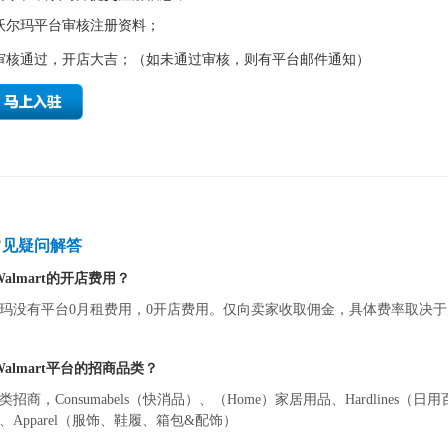
沃尔玛平台审核注册资料；
审核通过，开店大吉；（如未通过审核，则有平台邮件通知）
常见疑问解答
Walmart的开店费用？
玛没有平台0月租费用，0开店费用。仅向卖家收取佣金，具体费率取决
Walmart平台的招商品类？
类招商，Consumabels（快消品）、（Home）家居用品、Hardline
、Apparel（服饰、鞋履、箱包&配饰）