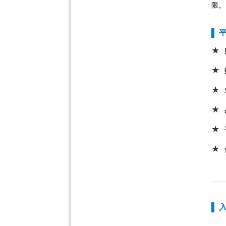
限。
▌
★
★
★
★
★
★
▌