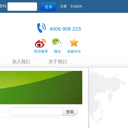
登录
密码
注册
English
4006 908 223
新浪微博
微信
收藏本站
加入我们
关于我们
搜索