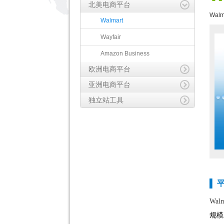
北美电商平台
Walm
Walmart
Wayfair
Amazon Business
欧洲电商平台
亚洲电商平台
独立站工具
▌ 
Wa
规模