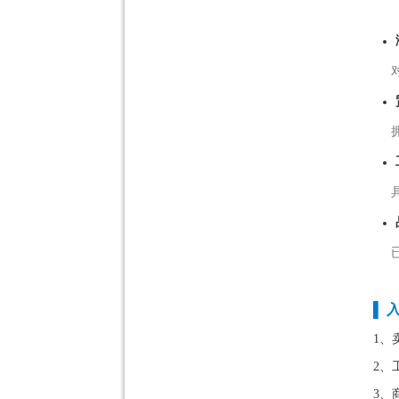
▌
1、
2、
3、