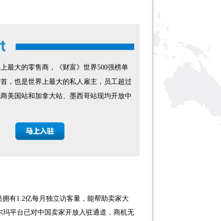
上最大的零售商，《财富》世界500强榜单
榜首，也是世界上最大的私人雇主，员工超过
电商美国站和加拿大站、墨西哥站现均开放中
拥有1.2亿每月独立访客量，能帮助卖家大
尔玛平台已对中国卖家开放入驻通道，商机无