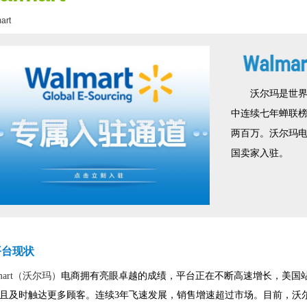
art
沃尔玛是世界
中连续七年蝉联
两百万。沃尔玛
国卖家入驻。
平台现状
lmart（沃尔玛）
电商拥有亮眼卓越的成绩，平台正在不断高速增长，美国站
且及时触达更多顾客。连续3年飞速发展，销售增速超过市场。目前，沃