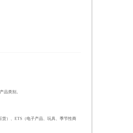
于产品类别。
s（日用百货）、ETS（电子产品、玩具、季节性商