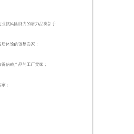
商业抗风险能力的潜力品类新手；
售后体验的贸易卖家；
值得信赖产品的工厂卖家；
卖家；