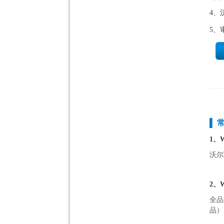
4、
5、
▌
1、
沃尔
2、
全品
品）