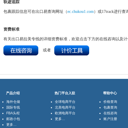
轨迹追踪
包裹跟踪信息可在出口易查询网址（
ec.chukou1.com
）或17track进行查
资费标准
有关出口易拉美专线的详细资费标准，欢迎点击下方的在线咨询以及计
或者
产品介绍
热门平台入驻
帮助中心
海外仓储
全球电商平台
价格查询
国际专线
北美电商平台
包裹查询
FBA头程
欧洲电商平台
在线咨询
邮政小包
更多…
账户注册
更多…