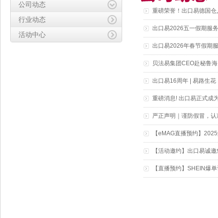
公司动态
重磅荣誉！出口易德国仓
行业动态
出口易2026五一假期服
活动中心
出口易2026年春节假期
贝法易集团CEO赴秘鲁
出口易16周年 | 易路生
重磅消息! 出口易正式成
严正声明｜谨防假冒，认
【eMAG直播预约】20
【活动邀约】出口易诚邀您参
【直播预约】SHEIN爆