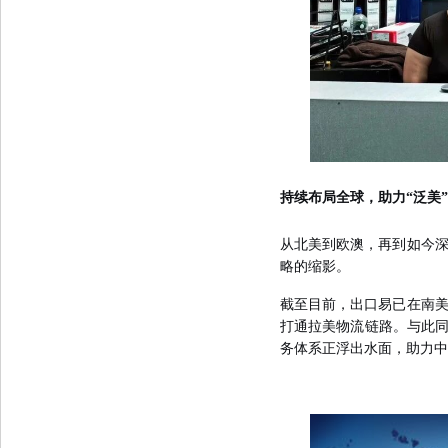
持续布局
全球
，
助力“
泛美
从
北美
到欧
澳
，再到如今
略的缩影
。
截至目前，出口易已在南
打通拉美物流链路
。与此
务体系正浮出水面，助力中