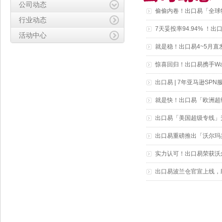
公司动态
偷偷内卷！出口易「全球
行业动态
7天妥投率94.94% ！
活动中心
就是稳！出口易4~5月直
惊喜回归！出口易携手Wa
出口易 | 7年亚马逊S
就是快！出口易「欧洲超
出口易「美国超级专线」
出口易重磅推出「沃尔玛
实力认可！出口易荣获沃
出口易波兰仓官宣上线，