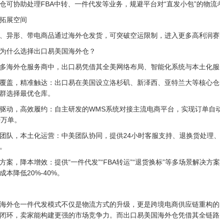
仓可协助处理FBA中转、一件代发等业务，规避平台对“直发小包”的物流
拓展空间
、异形、带电商品通过海外仓发货，可突破空运限制，进入更多高利润赛
为什么选择出口易美国海外仓？
多海外仓服务商中，出口易凭借其全美网络布局、智能化系统与本土化服
覆盖，精准触达：
出口易在美国设立洛杉矶、新泽西、亚特兰大等核心仓
群选择最优仓库。
驱动，高效履约：
自主研发的WMS系统对接主流电商平台，实现订单自
0万单。
团队，本土化运营：
中美团队协同，提供24小时客服支持、退换货处理、
。
方案，降本增效：
提供“一件代发”“FBA转运”“退货换标”等多场景解
成本降低20%-40%。
海外仓一件代发模式不仅是物流方式的升级，更是跨境电商供应链重构的
闭环，卖家能构建更强的市场竞争力。而出口易美国海外仓凭借其全链路