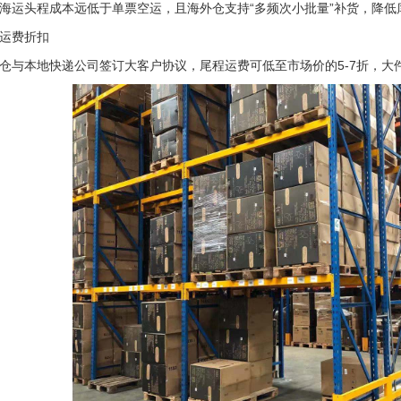
海运头程成本远低于单票空运，且海外仓支持“多频次小批量”补货，降低
运费折扣
仓与本地快递公司签订大客户协议，尾程运费可低至市场价的5-7折，大