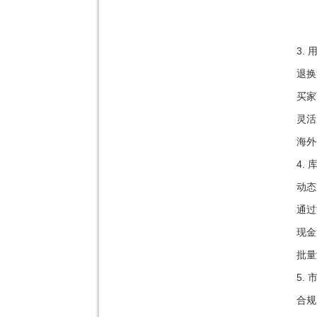
3.
退换
买家
灵活
海外
4.
动态
通过
现金
批量
5.
合规