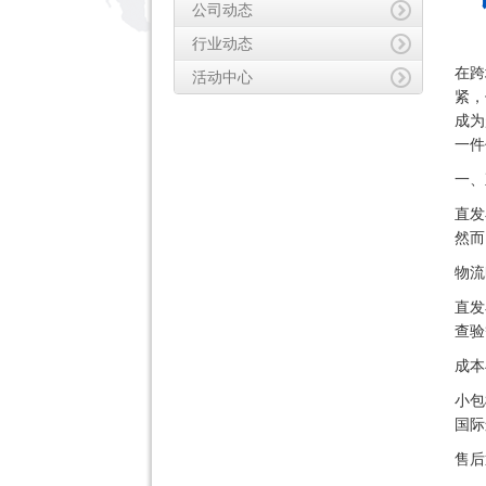
公司动态
行业动态
在跨
活动中心
紧，
成为
一件
一、
直发
然而
物流
直发
查验
成本
小包
国际
售后