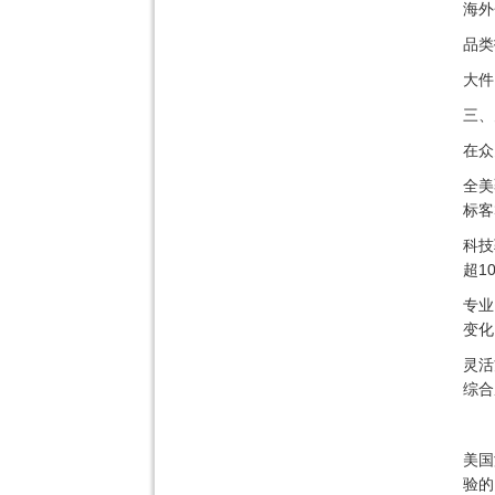
海外
品类
大件
三、
在众
全美
标客
科技
超1
专业
变化
灵活
综合
美国
验的