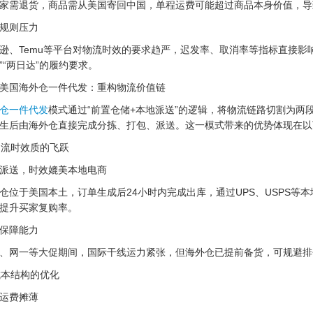
家需退货，商品需从美国寄回中国，单程运费可能超过商品本身价值，导
规则压力
逊、Temu等平台对物流时效的要求趋严，迟发率、取消率等指标直接影
”“两日达”的履约要求。
美国海外仓一件代发：重构物流价值链
仓一件代发
模式通过“前置仓储+本地派送”的逻辑，将物流链路切割为两
生后由海外仓直接完成分拣、打包、派送。这一模式带来的优势体现在以
 物流时效质的飞跃
派送，时效媲美本地电商
仓位于美国本土，订单生成后24小时内完成出库，通过UPS、USPS等本
提升买家复购率。
保障能力
、网一等大促期间，国际干线运力紧张，但海外仓已提前备货，可规避排
 成本结构的优化
运费摊薄