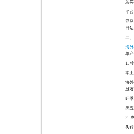
若买
平台
亚马
日达
二、
海外
单产
1.
本土
海外
显著
旺季
黑五
2.
头程