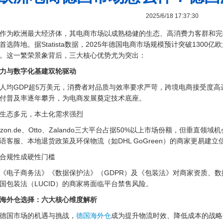
2025/6/18 17:37:30
作为欧洲最大经济体，其电商市场以成熟稳健的生态、高消费力客群和完
首选阵地。据Statista数据，2025年德国电商市场规模预计突破130
%。这一繁荣景象背后，三大核心优势尤为突出：
力与数字化基建双轮驱动
人均GDP超5万美元，消费者对品质与效率要求严苛，跨境电商接受度高达
付普及率逐年攀升，为电商发展奠定技术底座。
生态多元，本土化需求强烈
azon.de、Otto、Zalando三大平台占据50%以上市场份额，但垂
语客服、本地退货政策及环保物流（如DHL GoGreen）的商家更易建立
合规性成硬性门槛
《电子商务法》《数据保护法》（GDPR）及《包装法》对商家资质、
国包装法（LUCID）的商家将面临平台禁售风险。
海外仓选择：六大核心维度解析
德国市场的机遇与挑战，
德国海外仓
成为提升物流时效、降低成本的战略