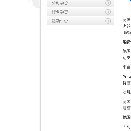
公司动态
行业动态
德国
活动中心
洲的
85
消费
德国
动支
平台
Am
持德
法规
德国
册德
德国
面对