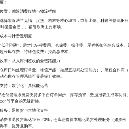
度：
位置：贴近消费腹地与物流枢纽
选择靠近法兰克福、汉堡、柏林等核心城市，或莱比锡、科隆等物流枢纽
小时覆盖全德，并辐射欧洲主要市场。
成本与计费透明度
“低价陷阱”，需对比头程费用、仓储费、操作费、尾程折扣等综合成本
超长库存费、特殊包装费）拉高总成本。
效率：从入库到签收的全链路能力
仓库日均处理订单量、峰值产能（如黑五期间处理能力）、尾程合作商（如
动态库存管理系统可显著提升效率。
支持：数字化工具赋能运营
S仓储管理系统需支持多平台订单同步、库存预警、数据报表生成等功能。部分
azon等平台的无缝衔接。
服务：退换货与本地化支持
消费者退换货率达15%-20%，仓库需提供本地化退货处理服务（如质
诉率，提升复购率。