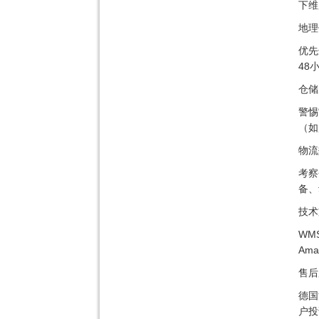
下维
地理
优先
48
仓储
警惕
（如
物流
考察
备、
技术
WM
Am
售后
德国
户投