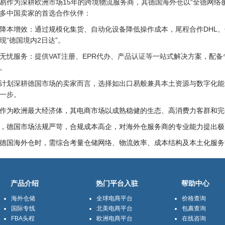
易作为深耕欧洲市场15年的跨境物流服务商，其德国海外仓以“全德网络
多中国卖家的首选合作伙伴：
降本增效：通过规模化集货、自动化设备降低操作成本，尾程合作DHL、
现“德国境内2日达”。
无忧服务：提供VAT注册、EPR代办、产品认证等一站式解决方案，配
。
计划深耕德国市场的卖家而言，选择如出口易般兼具本土资源与数字化能
一步。
作为欧洲最大经济体，其电商市场以成熟稳健的生态、高消费力客群和完
，德国市场法规严苛，合规成本高企，对海外仓服务商的专业能力提出极
德国海外仓时，需综合考量仓储网络、物流效率、成本结构及本土化服务
产品介绍
热门平台入驻
帮助中心
海外仓储
全球电商平台
价格查询
国际专线
北美电商平台
包裹查询
FBA头程
欧洲电商平台
在线咨询