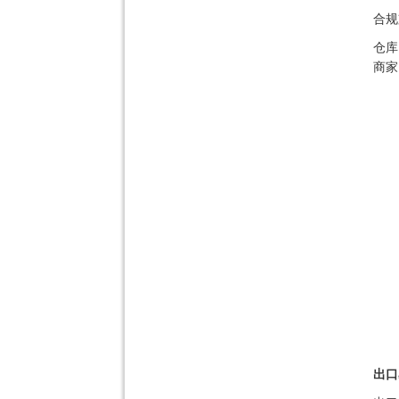
合规
仓库
商家
出口