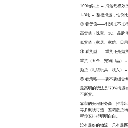
100kg以上 → 海运规模
1-3吨 → 整柜海运，性价
③ 看货值——利润扛不扛
高货值（珠宝、3C、品牌件
低货值（家居、家纺、日用
④ 看货型——重货还是抛
重货（五金、宠物用品）→
抛货（毛绒玩具、枕头）→
⑤ 看策略——要不要组合
最高明的玩法是"70%海运
不断货。
靠谱的头程服务商，推荐出
等多航线可选，整箱散货均
帮你安排得明明白白。
没有最好的物流，只有最匹