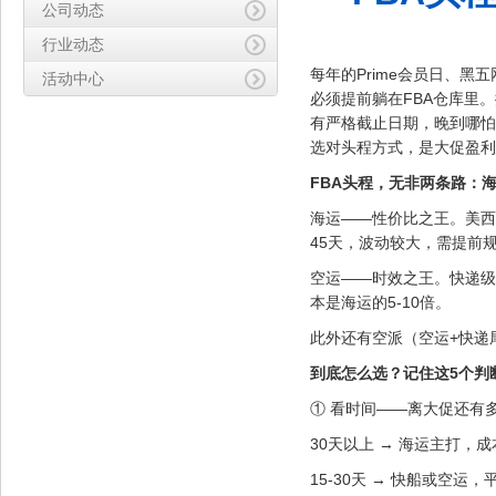
公司动态
行业动态
每年的Prime会员日、黑
活动中心
必须提前躺在FBA仓库里
有严格截止日期，晚到哪怕
选对头程方式，是大促盈利
FBA头程，无非两条路：海运
海运——性价比之王。美西整
45天，波动较大，需提前
空运——时效之王。快递级3
本是海运的5-10倍。
此外还有空派（空运+快递尾
到底怎么选？记住这5个判
① 看时间——离大促还有
30天以上 → 海运主打，
15-30天 → 快船或空运