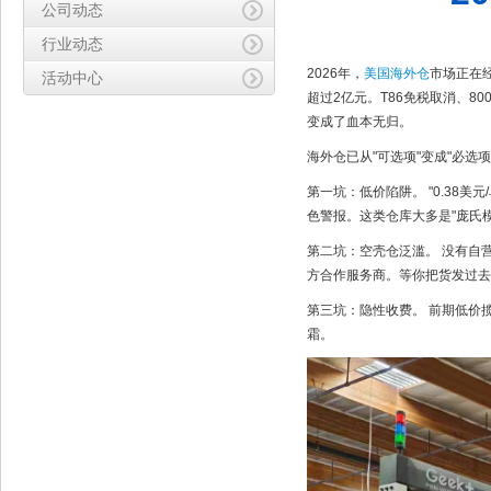
公司动态
行业动态
2026年，
美国海外仓
市场正在
活动中心
超过2亿元。T86免税取消、8
变成了血本无归。
海外仓已从"可选项"变成"必选
第一坑：低价陷阱。 "0.38美
色警报。这类仓库大多是"庞氏
第二坑：空壳仓泛滥。 没有自
方合作服务商。等你把货发过去
第三坑：隐性收费。 前期低价揽
霜。