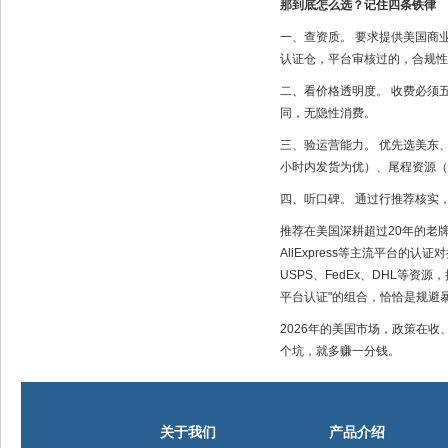
那到底怎么选？记住四条铁律
一、查资质。 要求提供美国商
认证仓，平台审核过的，合规性
二、看价格透明度。 收费必须
同，无隐性消费。
三、验运营能力。 优先选美东
小时内发货为优）、尾程资源（是
四、听口碑。 通过行推荐核实
推荐在美国深耕超过20年的老牌服
AliExpress等主流平台的
USPS、FedEx、DHL等
平台认证"的组合，恰恰是规避
2026年的美国市场，政策在
个坑，就多赚一分钱。
关于我们
产品介绍