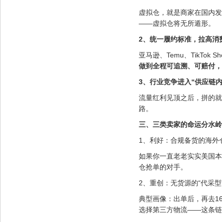
虚拟仓，就是商家在国内发
——虚拟仓将无所遁形。
2、统一履约标准，拉高消
亚马逊、Temu、TikTo
做到全程可追溯、可赔付，
3、行业竞争进入“供应链内
流量红利见顶之后，拼的就是
路。
三、三类卖家的命运分水岭
1、利好：合规备货的海外
如果你一直老老实实美国本
仓抢单的对手。
2、重创：无货源的“代采型
典型画像：出单后，再去1
选择第三方物流——这条链