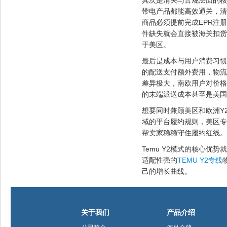
其次是清关与合规层面的核
带电产品都能高效通关，清
商品必须提前完成EPR注
件缺失就会直接被海关扣货
于美区。
最后是成本与用户消费习惯
的配送支付额外费用，物流
差异极大，南欧用户对价格
的末端派送成本甚至是美国
想要同时兼顾美区和欧洲Y
域的平台履约规则，美区专
帮卖家稳稳守住履约红线。
Temu Y2模式的核心
适配性强的
TEMU Y2专线
己的增长曲线。
关于我们
产品介绍